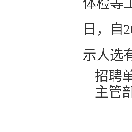
体检等
日，自
2
示人选
招聘
主
管