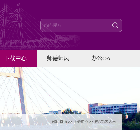
下载中心
师德师风
办公OA
部门首页
>>
下载中心
>>
校(院)内人员