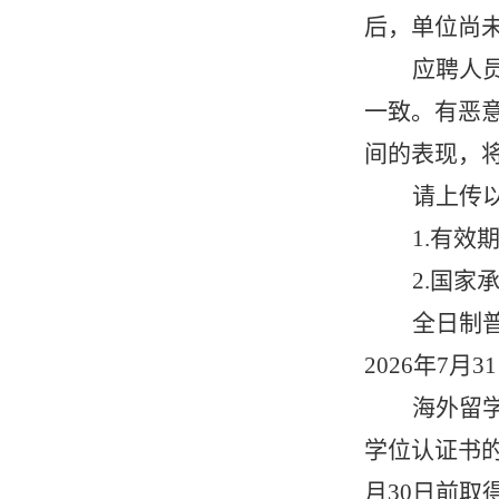
后，单位尚
应聘人
一致。有恶
间的表现，
请上传
1.有
2.国
全日制
2026年7
海外留
学位认证书
月
3
0
日前取