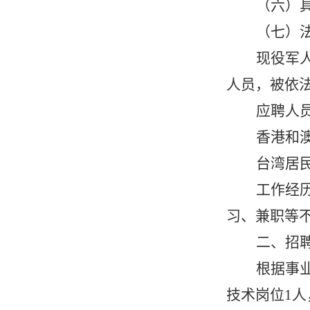
（六）
（七）
现役军
人员，被依
应聘人
香港和
台湾居
工作经
习、兼职等
二、招
根据事
技术岗位1