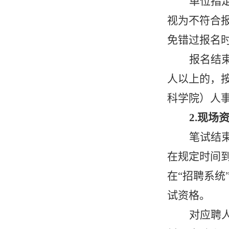
单位指
视为不符合
免错过报名
报名结
人以上的，
科学院）人
2.现场
笔试结
在规定时间
在
“招聘系
试资格。
对应聘