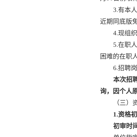
3.有本
近期同底版
4.
现组
5.
在职
困难的在职
6.
招聘
本次招
询，因个人
（三）
1.资格
初审时