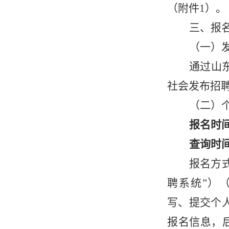
（附件1）。
三、报
（一）
通过山
社会发布招
（二）
报名时
查询时
报名方
聘系统”）（http
写、提交个
报名信息，后