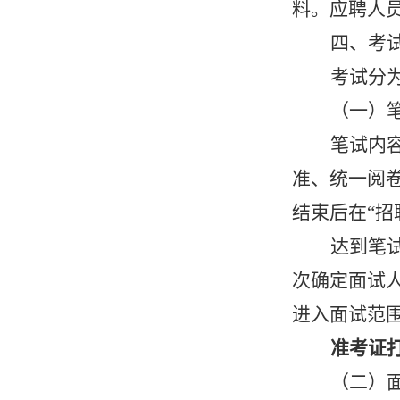
料。应聘人
四、考
考试分
（一）
笔试内
准、统一阅
结束后在“招
达到笔
次确定面试
进入面试范
准考证
（二）