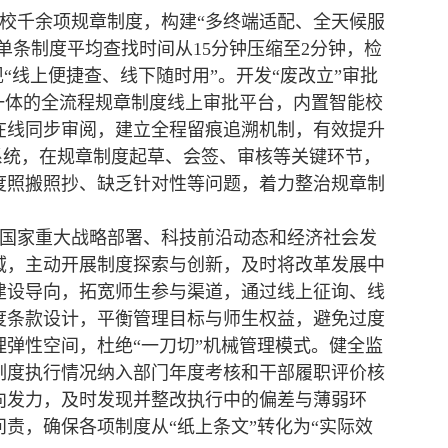
校千余项规章制度，构建“多终端适配、全天候服
单条制度平均查找时间从15分钟压缩至2分钟，检
“线上便捷查、线下随时用”。开发“废改立”审批
一体的全流程规章制度线上审批平台，内置智能校
在线同步审阅，建立全程留痕追溯机制，有效提升
”系统，在规章制度起草、会签、审核等关键环节，
度照搬照抄、缺乏针对性等问题，着力整治规章制
国家重大战略部署、科技前沿动态和经济社会发
域，主动开展制度探索与创新，及时将改革发展中
建设导向，拓宽师生参与渠道，通过线上征询、线
度条款设计，平衡管理目标与师生权益，避免过度
弹性空间，杜绝“一刀切”机械管理模式。健全监
将制度执行情况纳入部门年度考核和干部履职评价核
向发力，及时发现并整改执行中的偏差与薄弱环
责，确保各项制度从“纸上条文”转化为“实际效