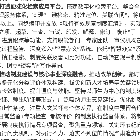
打造便捷化检索应用平台。
搭建数字化检索平台。整合全
理服务体系，实现“一键检索、精准定位、关联查阅”，将
%以上。同步编印并发放《现行有效规章制度汇编》，实现
“立项、起草、审查、审议、印发、解释、修订、废止”于
、进度跟踪等功能，支持职能部门、专家团队、审议机构
过程监管。深度嵌入“智慧办文”系统。依托“智慧办文
、精准检索、制度关联及雷同比对功能，自动筛查规章制
疾，树立“短实新”写作导向。
推动制度建设与核心事业深度融合。
推动改革创新。紧盯
焦多元化分类评价体系构建、拔尖创新人才培养等关键领
为长效制度。提升温度与效能。坚持以师生为中心的制度
论证、师生听证等形式，广泛吸纳师生意见建议。优化制
禁止性条款。注重人文关怀与个体差异，在制度中预留合理
“日常监督+专项检查+考核评价”的制度执行监督体系，
开展制度执行情况专项督查，聚焦重点领域、关键环节靶
执行问责机制，对执行不力、落实不到位的情况严肃追责问