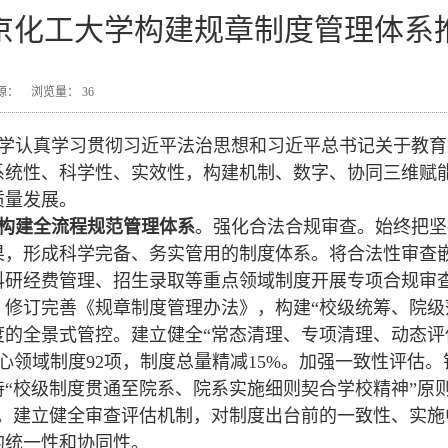
京化工大学构建规章制度管理体系
8 来源： 浏览量：
36
学认真学习贯彻习近平法治思想和习近平总书记关于教育
系统性、科学性、实效性，构建机制、数字、协同三维赋
质量发展。
构建全流程规范管理体系
。强化合法合规审查。始终把坚
果，形成科学完备、务实管用的制度体系。将合法性审查嵌
科研经费管理、招生录取等重点领域制度开展专项合规审查
。修订完善《规章制度管理办法》，构建“校级统筹、院级
度的全景式管控。建立健全“常态清理、专项清理、动态评
核心领域制度92项，制度总量精减15%。加强一致性评
“校级制度贯通至院系、院系实施细则契合学校精神”原则
象。建立健全审查评估机制，对制度出台前的一致性、实
的统一性和协同性。